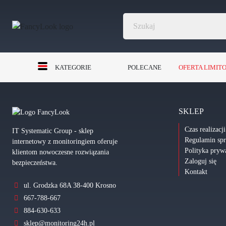
KATEGORIE
POLECANE
OFERTA LIMIT
SKLEP
Czas realizacj
IT Systematic Group - sklep
Regulamin sp
internetowy z monitoringiem oferuje
Polityka pryw
klientom nowoczesne rozwiązania
Zaloguj się
bezpieczeństwa.
Kontakt
ul. Grodzka 68A 38-400 Krosno
667-788-667
884-630-633
sklep@monitoring24h.pl