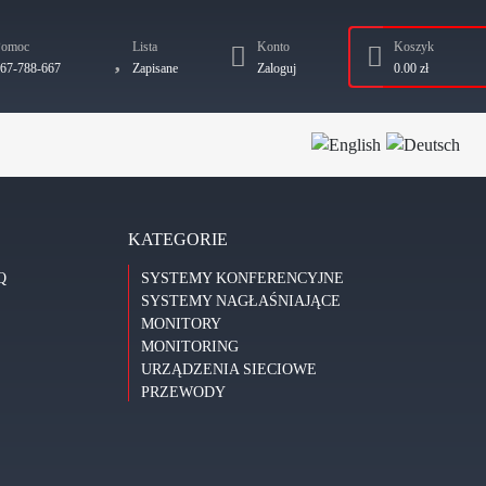
Pomoc
Lista
Konto
Koszyk
67-788-667
Zapisane
Zaloguj
0.00 zł
KATEGORIE
Q
SYSTEMY KONFERENCYJNE
SYSTEMY NAGŁAŚNIAJĄCE
MONITORY
MONITORING
URZĄDZENIA SIECIOWE
PRZEWODY