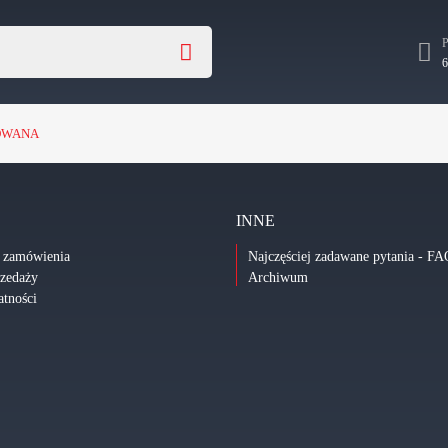
6
OWANA
INNE
i zamówienia
Najczęściej zadawane pytania - FA
rzedaży
Archiwum
atności