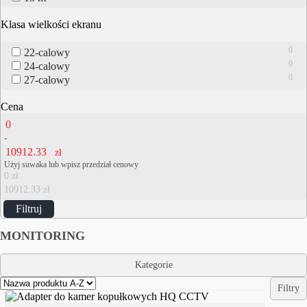
Klasa wielkości ekranu
0
22-calowy
0
24-calowy
0
27-calowy
Cena
-
zł
Użyj suwaka lub wpisz przedział cenowy
0 zł
10912.33 zł
Filtruj
MONITORING
Kategorie
Filtry