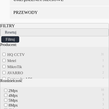
PRZEWODY
FILTRY
Resetuj
Filtruj
Producent:
HQ CCTV
31
Metel
1
MikroTik
0
AVARRO
2
Capture by ADI
4
Rozdzielczość
TOTOLINK
0
10
2Mpx
ITC
0
9
4Mpx
DNR
0
3
5Mpx
3
8Mpx