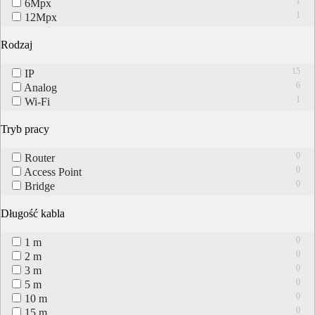
1
6Mpx
1
12Mpx
Rodzaj
15
IP
6
Analog
1
Wi-Fi
Tryb pracy
0
Router
0
Access Point
0
Bridge
Długość kabla
0
1 m
0
2 m
0
3 m
0
5 m
0
10 m
0
15 m