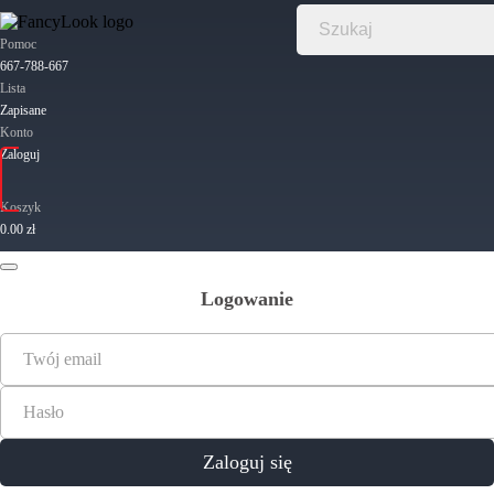
Pomoc
667-788-667
Lista
Zapisane
Konto
Zaloguj
Koszyk
0.00 zł
Logowanie
Twój email
Hasło
Zaloguj się