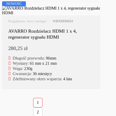
NOWOŚĆ
WBXHDMIS4
Rozgałęziacze, listwy zasilające
AVARRO Rozdzielacz HDMI 1 x 4,
regenerator sygnału HDMI
280,25 zł
Długość przewodu:
96mm
Wymiary:
61 mm x 21 mm
Waga:
230g
Gwarancja:
36 miesięcy
Zdefiniowany okres wsparcia:
4 lata
1
2